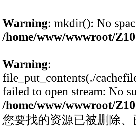
Warning
: mkdir(): No spac
/home/www/wwwroot/Z10
Warning
:
file_put_contents(./cachef
failed to open stream: No su
/home/www/wwwroot/Z10
您要找的资源已被删除、